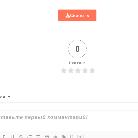
Скачать
0
Рейтинг
ся
{}
[+]