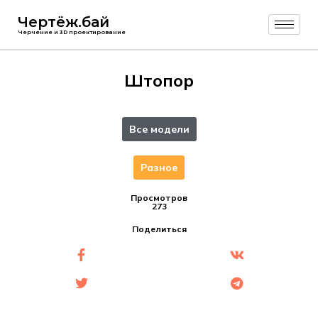
Чертёж.бай
Черчение и 3D проектирование
Штопор
Все модели
Разное
Просмотров
273
Поделиться